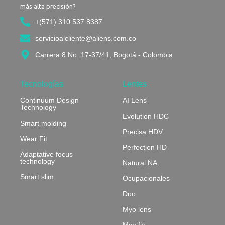
más alta precisión?
+(571) 310 537 8387
servicioalcliente@aliens.com.co
Carrera 8 No. 17-37/41, Bogotá - Colombia​
Tecnologías
Lentes
Continuum Design
AI Lens
Technology
Evolution HDC
Smart molding
Precisa HDV
Wear Fit
Perfection HD
Adaptative focus
technology
Natural NA
Smart slim
Ocupacionales
Duo
Myo lens
Myo fix