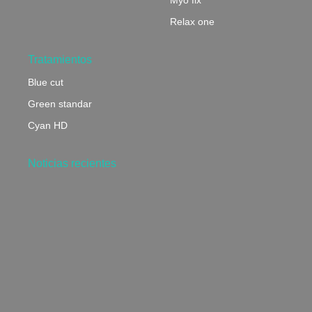
Relax one
Tratamientos
Blue cut
Green standar
Cyan HD
Noticias recientes
¿Qué son los tratamientos AR y TLX y por qué son
clave en los productos ópticos?
29 de mayo de 2025
La importancia de un lente FreeForm y cómo puede