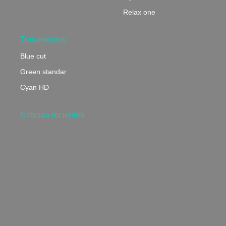
Relax one
Tratamientos
Blue cut
Green standar
Cyan HD
Noticias recientes
¿Qué son los tratamientos AR y TLX y por qué son
clave en los productos ópticos?
29 de mayo de 2025
La importancia de un lente FreeForm y cómo puede
cambiar tu vida