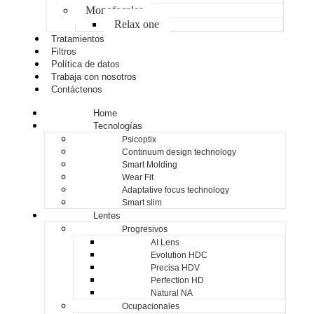
Monofocales
Relax one
Tratamientos
Filtros
Política de datos
Trabaja con nosotros
Contáctenos
Home
Tecnologías
Psicoptix
Continuum design technology
Smart Molding
Wear Fit
Adaptative focus technology
Smart slim
Lentes
Progresivos
AI Lens
Evolution HDC
Precisa HDV
Perfection HD
Natural NA
Ocupacionales