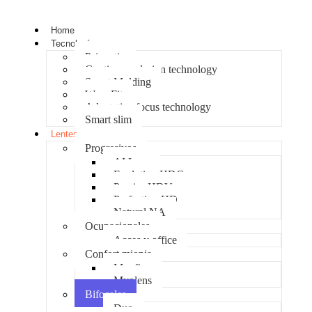
Home
Tecnologías
Psicoptix
Continuum design technology
Smart Molding
Wear Fit
Adaptative focus technology
Smart slim
Lentes
Progresivos
AI Lens
Evolution HDC
Precisa HDV
Perfection HD
Natural NA
Ocupacionales
Acces y office
Confort miopia
Myofix
Myolens
Bifocales
Duo