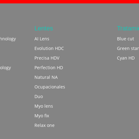
Lentes
Tratami
hnology
AI Lens
Blue cut
Evolution HDC
Green sta
Precisa HDV
Cyan HD
ology
Perfection HD
Natural NA
Ocupacionales
Duo
Myo lens
Myo fix
Relax one